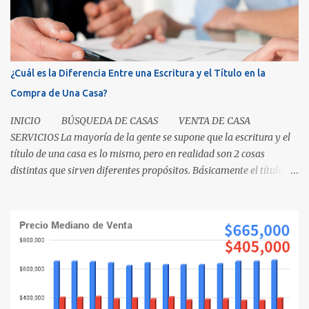
¿Cuál es la Diferencia Entre una Escritura y el Título en la
Compra de Una Casa?
INICIO BÚSQUEDA DE CASAS VENTA DE CASA
SERVICIOS La mayoría de la gente se supone que la escritura y el
título de una casa es lo mismo, pero en realidad son 2 cosas
distintas que sirven diferentes propósitos. Básicamente el título
significa propiedad y la escritura es evidencia de la transferencia
de una casa. Es como cuando su madre empacó su lonchera para la
escuela primaria y ella escribió su nombre en la caja, lo cual
representaba el "título" de la caja porque muestra la propiedad.
Los recibos de la caja y el contenido que recibió su mamá cuando
los compró demuestra que la propiedad fue transferida de la(s)
tienda(s) a tu madre, al igual que una escritura. El recibo es su
prueba de la transferencia. Investiguemos esto más a fondo: ¿Qué