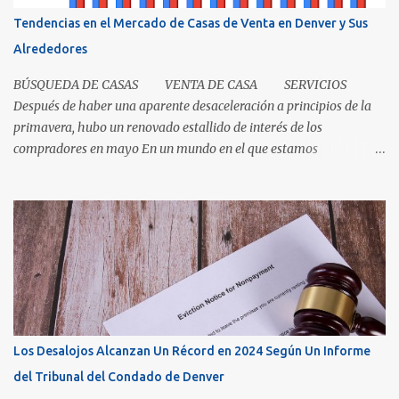
es un título? Permítanos comenzar relatando que "el título" es un
Tendencias en el Mercado de Casas de Venta en Denver y Sus
concepto, no un documento...
Alrededores
BÚSQUEDA DE CASAS VENTA DE CASA SERVICIOS
Después de haber una aparente desaceleración a principios de la
primavera, hubo un renovado estallido de interés de los
compradores en mayo En un mundo en el que estamos
condicionados a la comodidad y que todo sea de inmediato, el
sector inmobiliario nos recuerda que algunas cosas aún llevan
tiempo. El mercado de casas en Denver en este momento es una
clase magistral de paciencia. Ya sea que usted sea un comprador
que espera que la casa correcta entre al mercado o un vendedor
que espera la mejor oferta, las condiciones de hoy recompensan a
aquellos que pueden pausar, planificar y mantenerse
comprometidos. La paciencia se vuelve aún más importante a
medida que aumenta el inventario. En mayo, los nuevos listados, o
Los Desalojos Alcanzan Un Récord en 2024 Según Un Informe
los que ingresaron al mercado durante el mes, aumentaron un 5.3
del Tribunal del Condado de Denver
por ciento para las casas unifamiliares y un 2.8 por ciento pa...