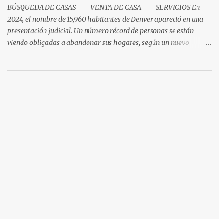
BÚSQUEDA DE CASAS VENTA DE CASA SERVICIOS En
2024, el nombre de 15,960 habitantes de Denver apareció en una
presentación judicial. Un número récord de personas se están
viendo obligadas a abandonar sus hogares, según un nuevo
informe del Tribunal del Condado de Denver. Esto levanta la
cuestión sobre si la renta en Denver es demasiada alta o si los
salarios son demasiado bajos. Es una pregunta simple con una
respuesta aparentemente complicada. "También necesitamos
pensar en oportunidades para ayudar a la gente avanzar y no solo
necesitar esa red de seguridad al final del día", dijo el director del
programa Colorado Housing Connects Patrick Noonan. Muchos
habitantes de Denver están a una emergencia económica de estar
atrasados en la renta según el. "La buena noticia es que los
alquileres están comenzando a desacelerarse y hasta a disminuir,"
dijo Noonan. "Lo difícil es que los...