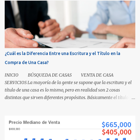
¿Cuál es la Diferencia Entre una Escritura y el Título en la
Compra de Una Casa?
INICIO BÚSQUEDA DE CASAS VENTA DE CASA
SERVICIOS La mayoría de la gente se supone que la escritura y el
título de una casa es lo mismo, pero en realidad son 2 cosas
distintas que sirven diferentes propósitos. Básicamente el título
significa propiedad y la escritura es evidencia de la transferencia
de una casa. Es como cuando su madre empacó su lonchera para la
escuela primaria y ella escribió su nombre en la caja, lo cual
representaba el "título" de la caja porque muestra la propiedad.
Los recibos de la caja y el contenido que recibió su mamá cuando