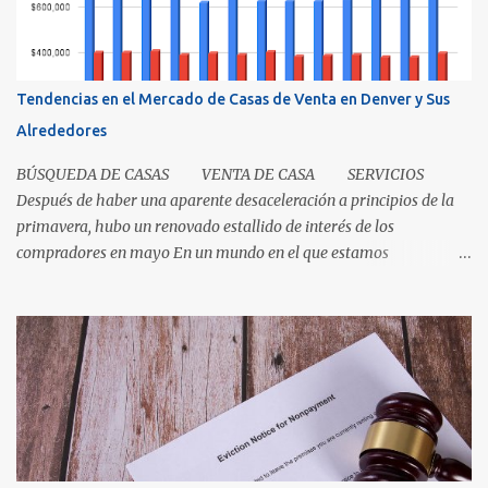
los compró demuestra que la propiedad fue transferida de la(s)
tienda(s) a tu madre, al igual que una escritura. El recibo es su
prueba de la transferencia. Investiguemos esto más a fondo: ¿Qué
es un título? Permítanos comenzar relatando que "el título" es un
Tendencias en el Mercado de Casas de Venta en Denver y Sus
concepto, no un documento...
Alrededores
BÚSQUEDA DE CASAS VENTA DE CASA SERVICIOS
Después de haber una aparente desaceleración a principios de la
primavera, hubo un renovado estallido de interés de los
compradores en mayo En un mundo en el que estamos
condicionados a la comodidad y que todo sea de inmediato, el
sector inmobiliario nos recuerda que algunas cosas aún llevan
tiempo. El mercado de casas en Denver en este momento es una
clase magistral de paciencia. Ya sea que usted sea un comprador
que espera que la casa correcta entre al mercado o un vendedor
que espera la mejor oferta, las condiciones de hoy recompensan a
aquellos que pueden pausar, planificar y mantenerse
comprometidos. La paciencia se vuelve aún más importante a
medida que aumenta el inventario. En mayo, los nuevos listados, o