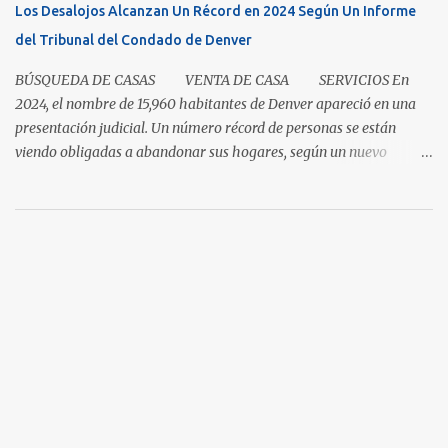
Los Desalojos Alcanzan Un Récord en 2024 Según Un Informe
los que ingresaron al mercado durante el mes, aumentaron un 5.3
del Tribunal del Condado de Denver
por ciento para las casas unifamiliares y un 2.8 por ciento pa...
BÚSQUEDA DE CASAS VENTA DE CASA SERVICIOS En
2024, el nombre de 15,960 habitantes de Denver apareció en una
presentación judicial. Un número récord de personas se están
viendo obligadas a abandonar sus hogares, según un nuevo
informe del Tribunal del Condado de Denver. Esto levanta la
cuestión sobre si la renta en Denver es demasiada alta o si los
salarios son demasiado bajos. Es una pregunta simple con una
respuesta aparentemente complicada. "También necesitamos
pensar en oportunidades para ayudar a la gente avanzar y no solo
necesitar esa red de seguridad al final del día", dijo el director del
programa Colorado Housing Connects Patrick Noonan. Muchos
habitantes de Denver están a una emergencia económica de estar
atrasados en la renta según el. "La buena noticia es que los
alquileres están comenzando a desacelerarse y hasta a disminuir,"
dijo Noonan. "Lo difícil es que los...