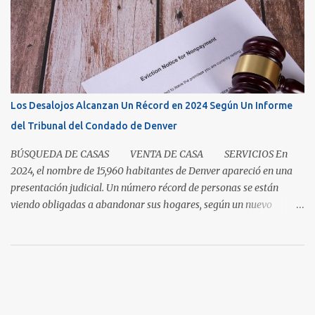
clase magistral de paciencia. Ya sea que usted sea un comprador
que espera que la casa correcta entre al mercado o un vendedor
que espera la mejor oferta, las condiciones de hoy recompensan a
aquellos que pueden pausar, planificar y mantenerse
comprometidos. La paciencia se vuelve aún más importante a
medida que aumenta el inventario. En mayo, los nuevos listados, o
Los Desalojos Alcanzan Un Récord en 2024 Según Un Informe
los que ingresaron al mercado durante el mes, aumentaron un 5.3
del Tribunal del Condado de Denver
por ciento para las casas unifamiliares y un 2.8 por ciento pa...
BÚSQUEDA DE CASAS VENTA DE CASA SERVICIOS En
2024, el nombre de 15,960 habitantes de Denver apareció en una
presentación judicial. Un número récord de personas se están
viendo obligadas a abandonar sus hogares, según un nuevo
informe del Tribunal del Condado de Denver. Esto levanta la
cuestión sobre si la renta en Denver es demasiada alta o si los
salarios son demasiado bajos. Es una pregunta simple con una
respuesta aparentemente complicada. "También necesitamos
pensar en oportunidades para ayudar a la gente avanzar y no solo
necesitar esa red de seguridad al final del día", dijo el director del