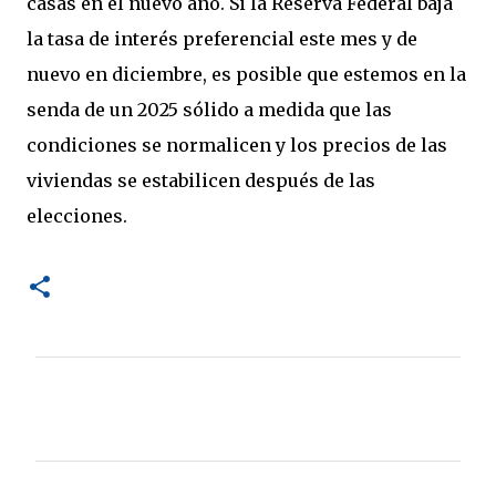
casas en el nuevo año. Si la Reserva Federal baja
la tasa de interés preferencial este mes y de
nuevo en diciembre, es posible que estemos en la
senda de un 2025 sólido a medida que las
condiciones se normalicen y los precios de las
viviendas se estabilicen después de las
elecciones.
C
o
m
e