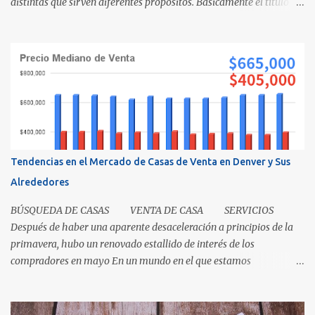
distintas que sirven diferentes propósitos. Básicamente el título
significa propiedad y la escritura es evidencia de la transferencia
de una casa. Es como cuando su madre empacó su lonchera para la
escuela primaria y ella escribió su nombre en la caja, lo cual
representaba el "título" de la caja porque muestra la propiedad.
Los recibos de la caja y el contenido que recibió su mamá cuando
los compró demuestra que la propiedad fue transferida de la(s)
tienda(s) a tu madre, al igual que una escritura. El recibo es su
prueba de la transferencia. Investiguemos esto más a fondo: ¿Qué
es un título? Permítanos comenzar relatando que "el título" es un
Tendencias en el Mercado de Casas de Venta en Denver y Sus
concepto, no un documento...
Alrededores
BÚSQUEDA DE CASAS VENTA DE CASA SERVICIOS
Después de haber una aparente desaceleración a principios de la
primavera, hubo un renovado estallido de interés de los
compradores en mayo En un mundo en el que estamos
condicionados a la comodidad y que todo sea de inmediato, el
sector inmobiliario nos recuerda que algunas cosas aún llevan
tiempo. El mercado de casas en Denver en este momento es una