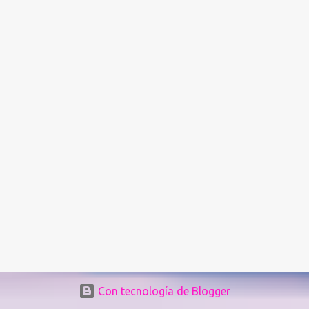
programa Colorado Housing Connects Patrick Noonan. Muchos
habitantes de Denver están a una emergencia económica de estar
atrasados en la renta según el. "La buena noticia es que los
alquileres están comenzando a desacelerarse y hasta a disminuir,"
dijo Noonan. "Lo difícil es que los...
Con tecnología de Blogger