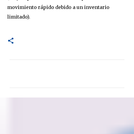
movimiento rápido debido a un inventario
limitado).
C
o
m
e
n
t
a
r