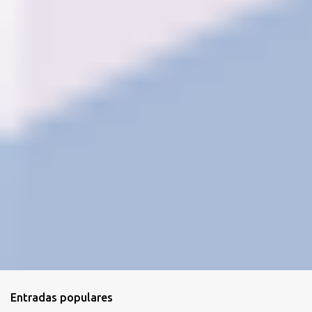
i
o
s
Entradas populares