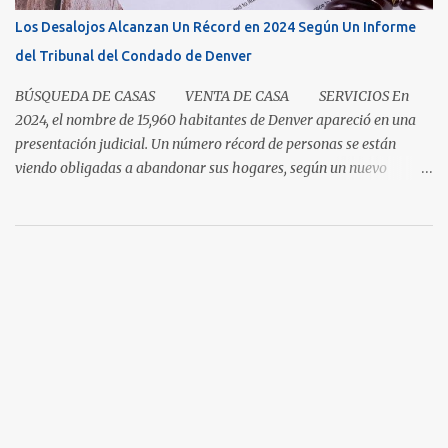
medida que aumenta el inventario. En mayo, los nuevos listados, o
Los Desalojos Alcanzan Un Récord en 2024 Según Un Informe
los que ingresaron al mercado durante el mes, aumentaron un 5.3
del Tribunal del Condado de Denver
por ciento para las casas unifamiliares y un 2.8 por ciento pa...
BÚSQUEDA DE CASAS VENTA DE CASA SERVICIOS En
2024, el nombre de 15,960 habitantes de Denver apareció en una
presentación judicial. Un número récord de personas se están
viendo obligadas a abandonar sus hogares, según un nuevo
informe del Tribunal del Condado de Denver. Esto levanta la
cuestión sobre si la renta en Denver es demasiada alta o si los
salarios son demasiado bajos. Es una pregunta simple con una
respuesta aparentemente complicada. "También necesitamos
pensar en oportunidades para ayudar a la gente avanzar y no solo
necesitar esa red de seguridad al final del día", dijo el director del
programa Colorado Housing Connects Patrick Noonan. Muchos
habitantes de Denver están a una emergencia económica de estar
atrasados en la renta según el. "La buena noticia es que los
alquileres están comenzando a desacelerarse y hasta a disminuir,"
dijo Noonan. "Lo difícil es que los...