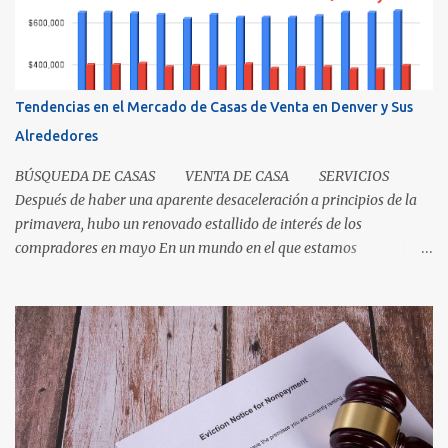
Los recibos de la caja y el contenido que recibió su mamá cuando
los compró demuestra que la propiedad fue transferida de la(s)
tienda(s) a tu madre, al igual que una escritura. El recibo es su
prueba de la transferencia. Investiguemos esto más a fondo: ¿Qué
es un título? Permítanos comenzar relatando que "el título" es un
Tendencias en el Mercado de Casas de Venta en Denver y Sus
concepto, no un documento...
Alrededores
BÚSQUEDA DE CASAS VENTA DE CASA SERVICIOS
Después de haber una aparente desaceleración a principios de la
primavera, hubo un renovado estallido de interés de los
compradores en mayo En un mundo en el que estamos
condicionados a la comodidad y que todo sea de inmediato, el
sector inmobiliario nos recuerda que algunas cosas aún llevan
tiempo. El mercado de casas en Denver en este momento es una
clase magistral de paciencia. Ya sea que usted sea un comprador
que espera que la casa correcta entre al mercado o un vendedor
que espera la mejor oferta, las condiciones de hoy recompensan a
aquellos que pueden pausar, planificar y mantenerse
comprometidos. La paciencia se vuelve aún más importante a