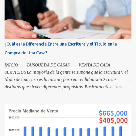
¿Cuál es la Diferencia Entre una Escritura y el Título en la
Compra de Una Casa?
INICIO BÚSQUEDA DE CASAS VENTA DE CASA
SERVICIOS La mayoría de la gente se supone que la escritura y el
título de una casa es lo mismo, pero en realidad son 2 cosas
distintas que sirven diferentes propósitos. Básicamente el título
significa propiedad y la escritura es evidencia de la transferencia
de una casa. Es como cuando su madre empacó su lonchera para la
escuela primaria y ella escribió su nombre en la caja, lo cual
representaba el "título" de la caja porque muestra la propiedad.
Los recibos de la caja y el contenido que recibió su mamá cuando
los compró demuestra que la propiedad fue transferida de la(s)