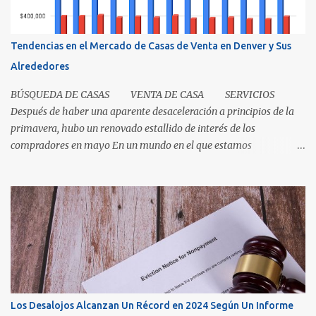
tienda(s) a tu madre, al igual que una escritura. El recibo es su
prueba de la transferencia. Investiguemos esto más a fondo: ¿Qué
es un título? Permítanos comenzar relatando que "el título" es un
Tendencias en el Mercado de Casas de Venta en Denver y Sus
concepto, no un documento...
Alrededores
BÚSQUEDA DE CASAS VENTA DE CASA SERVICIOS
Después de haber una aparente desaceleración a principios de la
primavera, hubo un renovado estallido de interés de los
compradores en mayo En un mundo en el que estamos
condicionados a la comodidad y que todo sea de inmediato, el
sector inmobiliario nos recuerda que algunas cosas aún llevan
tiempo. El mercado de casas en Denver en este momento es una
clase magistral de paciencia. Ya sea que usted sea un comprador
que espera que la casa correcta entre al mercado o un vendedor
que espera la mejor oferta, las condiciones de hoy recompensan a
aquellos que pueden pausar, planificar y mantenerse
comprometidos. La paciencia se vuelve aún más importante a
medida que aumenta el inventario. En mayo, los nuevos listados, o
Los Desalojos Alcanzan Un Récord en 2024 Según Un Informe
los que ingresaron al mercado durante el mes, aumentaron un 5.3