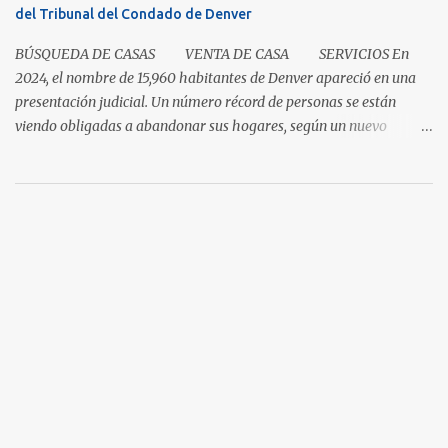
del Tribunal del Condado de Denver
por ciento para las casas unifamiliares y un 2.8 por ciento pa...
BÚSQUEDA DE CASAS VENTA DE CASA SERVICIOS En
2024, el nombre de 15,960 habitantes de Denver apareció en una
presentación judicial. Un número récord de personas se están
viendo obligadas a abandonar sus hogares, según un nuevo
informe del Tribunal del Condado de Denver. Esto levanta la
cuestión sobre si la renta en Denver es demasiada alta o si los
salarios son demasiado bajos. Es una pregunta simple con una
respuesta aparentemente complicada. "También necesitamos
pensar en oportunidades para ayudar a la gente avanzar y no solo
necesitar esa red de seguridad al final del día", dijo el director del
programa Colorado Housing Connects Patrick Noonan. Muchos
habitantes de Denver están a una emergencia económica de estar
atrasados en la renta según el. "La buena noticia es que los
alquileres están comenzando a desacelerarse y hasta a disminuir,"
dijo Noonan. "Lo difícil es que los...