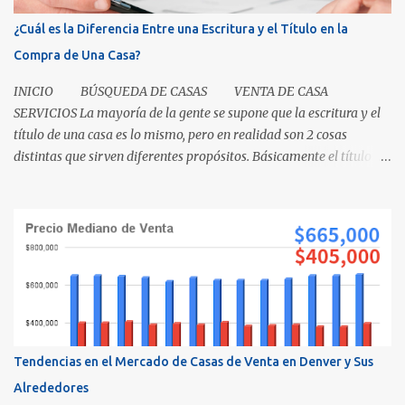
¿Cuál es la Diferencia Entre una Escritura y el Título en la
Compra de Una Casa?
INICIO BÚSQUEDA DE CASAS VENTA DE CASA
SERVICIOS La mayoría de la gente se supone que la escritura y el
título de una casa es lo mismo, pero en realidad son 2 cosas
distintas que sirven diferentes propósitos. Básicamente el título
significa propiedad y la escritura es evidencia de la transferencia
de una casa. Es como cuando su madre empacó su lonchera para la
escuela primaria y ella escribió su nombre en la caja, lo cual
representaba el "título" de la caja porque muestra la propiedad.
Los recibos de la caja y el contenido que recibió su mamá cuando
los compró demuestra que la propiedad fue transferida de la(s)
tienda(s) a tu madre, al igual que una escritura. El recibo es su
prueba de la transferencia. Investiguemos esto más a fondo: ¿Qué
es un título? Permítanos comenzar relatando que "el título" es un
Tendencias en el Mercado de Casas de Venta en Denver y Sus
concepto, no un documento...
Alrededores