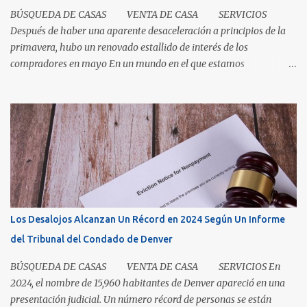
BÚSQUEDA DE CASAS VENTA DE CASA SERVICIOS
Después de haber una aparente desaceleración a principios de la
primavera, hubo un renovado estallido de interés de los
compradores en mayo En un mundo en el que estamos
condicionados a la comodidad y que todo sea de inmediato, el
sector inmobiliario nos recuerda que algunas cosas aún llevan
tiempo. El mercado de casas en Denver en este momento es una
clase magistral de paciencia. Ya sea que usted sea un comprador
que espera que la casa correcta entre al mercado o un vendedor
que espera la mejor oferta, las condiciones de hoy recompensan a
aquellos que pueden pausar, planificar y mantenerse
comprometidos. La paciencia se vuelve aún más importante a
medida que aumenta el inventario. En mayo, los nuevos listados, o
Los Desalojos Alcanzan Un Récord en 2024 Según Un Informe
los que ingresaron al mercado durante el mes, aumentaron un 5.3
del Tribunal del Condado de Denver
por ciento para las casas unifamiliares y un 2.8 por ciento pa...
BÚSQUEDA DE CASAS VENTA DE CASA SERVICIOS En
2024, el nombre de 15,960 habitantes de Denver apareció en una
presentación judicial. Un número récord de personas se están