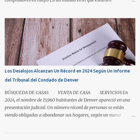
compradores en mayo En un mundo en el que estamos
condicionados a la comodidad y que todo sea de inmediato, el
sector inmobiliario nos recuerda que algunas cosas aún llevan
tiempo. El mercado de casas en Denver en este momento es una
clase magistral de paciencia. Ya sea que usted sea un comprador
que espera que la casa correcta entre al mercado o un vendedor
que espera la mejor oferta, las condiciones de hoy recompensan a
aquellos que pueden pausar, planificar y mantenerse
comprometidos. La paciencia se vuelve aún más importante a
medida que aumenta el inventario. En mayo, los nuevos listados, o
Los Desalojos Alcanzan Un Récord en 2024 Según Un Informe
los que ingresaron al mercado durante el mes, aumentaron un 5.3
del Tribunal del Condado de Denver
por ciento para las casas unifamiliares y un 2.8 por ciento pa...
BÚSQUEDA DE CASAS VENTA DE CASA SERVICIOS En
2024, el nombre de 15,960 habitantes de Denver apareció en una
presentación judicial. Un número récord de personas se están
viendo obligadas a abandonar sus hogares, según un nuevo
informe del Tribunal del Condado de Denver. Esto levanta la
cuestión sobre si la renta en Denver es demasiada alta o si los
salarios son demasiado bajos. Es una pregunta simple con una