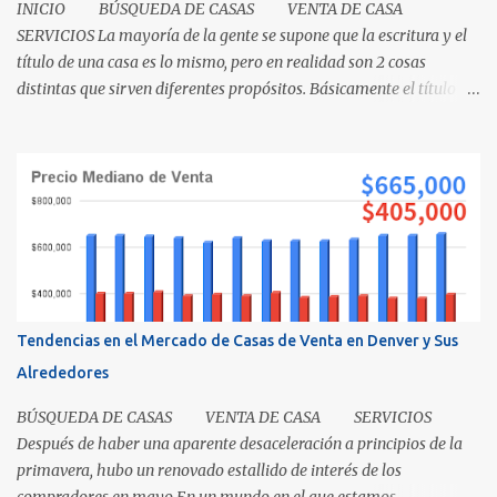
INICIO BÚSQUEDA DE CASAS VENTA DE CASA
SERVICIOS La mayoría de la gente se supone que la escritura y el
título de una casa es lo mismo, pero en realidad son 2 cosas
distintas que sirven diferentes propósitos. Básicamente el título
significa propiedad y la escritura es evidencia de la transferencia
de una casa. Es como cuando su madre empacó su lonchera para la
escuela primaria y ella escribió su nombre en la caja, lo cual
representaba el "título" de la caja porque muestra la propiedad.
Los recibos de la caja y el contenido que recibió su mamá cuando
los compró demuestra que la propiedad fue transferida de la(s)
tienda(s) a tu madre, al igual que una escritura. El recibo es su
prueba de la transferencia. Investiguemos esto más a fondo: ¿Qué
es un título? Permítanos comenzar relatando que "el título" es un
Tendencias en el Mercado de Casas de Venta en Denver y Sus
concepto, no un documento...
Alrededores
BÚSQUEDA DE CASAS VENTA DE CASA SERVICIOS
Después de haber una aparente desaceleración a principios de la
primavera, hubo un renovado estallido de interés de los