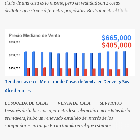
título de una casa es lo mismo, pero en realidad son 2 cosas
distintas que sirven diferentes propósitos. Básicamente el título
significa propiedad y la escritura es evidencia de la transferencia
de una casa. Es como cuando su madre empacó su lonchera para la
escuela primaria y ella escribió su nombre en la caja, lo cual
representaba el "título" de la caja porque muestra la propiedad.
Los recibos de la caja y el contenido que recibió su mamá cuando
los compró demuestra que la propiedad fue transferida de la(s)
tienda(s) a tu madre, al igual que una escritura. El recibo es su
prueba de la transferencia. Investiguemos esto más a fondo: ¿Qué
es un título? Permítanos comenzar relatando que "el título" es un
Tendencias en el Mercado de Casas de Venta en Denver y Sus
concepto, no un documento...
Alrededores
BÚSQUEDA DE CASAS VENTA DE CASA SERVICIOS
Después de haber una aparente desaceleración a principios de la
primavera, hubo un renovado estallido de interés de los
compradores en mayo En un mundo en el que estamos
condicionados a la comodidad y que todo sea de inmediato, el