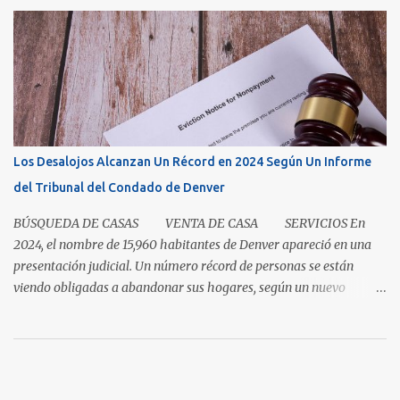
sector inmobiliario nos recuerda que algunas cosas aún llevan
tiempo. El mercado de casas en Denver en este momento es una
clase magistral de paciencia. Ya sea que usted sea un comprador
que espera que la casa correcta entre al mercado o un vendedor
que espera la mejor oferta, las condiciones de hoy recompensan a
aquellos que pueden pausar, planificar y mantenerse
comprometidos. La paciencia se vuelve aún más importante a
medida que aumenta el inventario. En mayo, los nuevos listados, o
Los Desalojos Alcanzan Un Récord en 2024 Según Un Informe
los que ingresaron al mercado durante el mes, aumentaron un 5.3
del Tribunal del Condado de Denver
por ciento para las casas unifamiliares y un 2.8 por ciento pa...
BÚSQUEDA DE CASAS VENTA DE CASA SERVICIOS En
2024, el nombre de 15,960 habitantes de Denver apareció en una
presentación judicial. Un número récord de personas se están
viendo obligadas a abandonar sus hogares, según un nuevo
informe del Tribunal del Condado de Denver. Esto levanta la
cuestión sobre si la renta en Denver es demasiada alta o si los
salarios son demasiado bajos. Es una pregunta simple con una
respuesta aparentemente complicada. "También necesitamos
pensar en oportunidades para ayudar a la gente avanzar y no solo