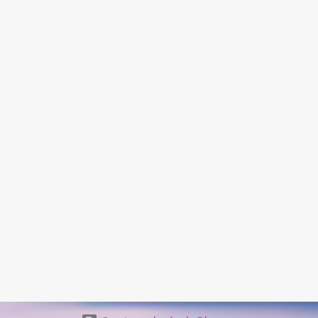
necesitar esa red de seguridad al final del día", dijo el director del
programa Colorado Housing Connects Patrick Noonan. Muchos
habitantes de Denver están a una emergencia económica de estar
atrasados en la renta según el. "La buena noticia es que los
alquileres están comenzando a desacelerarse y hasta a disminuir,"
dijo Noonan. "Lo difícil es que los...