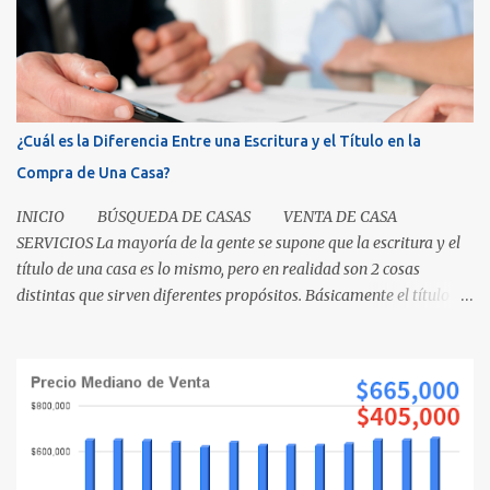
¿Cuál es la Diferencia Entre una Escritura y el Título en la
Compra de Una Casa?
INICIO BÚSQUEDA DE CASAS VENTA DE CASA
SERVICIOS La mayoría de la gente se supone que la escritura y el
título de una casa es lo mismo, pero en realidad son 2 cosas
distintas que sirven diferentes propósitos. Básicamente el título
significa propiedad y la escritura es evidencia de la transferencia
de una casa. Es como cuando su madre empacó su lonchera para la
escuela primaria y ella escribió su nombre en la caja, lo cual
representaba el "título" de la caja porque muestra la propiedad.
Los recibos de la caja y el contenido que recibió su mamá cuando
los compró demuestra que la propiedad fue transferida de la(s)
tienda(s) a tu madre, al igual que una escritura. El recibo es su