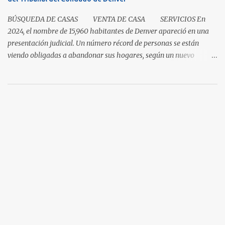
por ciento para las casas unifamiliares y un 2.8 por ciento pa...
BÚSQUEDA DE CASAS VENTA DE CASA SERVICIOS En
2024, el nombre de 15,960 habitantes de Denver apareció en una
presentación judicial. Un número récord de personas se están
viendo obligadas a abandonar sus hogares, según un nuevo
informe del Tribunal del Condado de Denver. Esto levanta la
cuestión sobre si la renta en Denver es demasiada alta o si los
salarios son demasiado bajos. Es una pregunta simple con una
respuesta aparentemente complicada. "También necesitamos
pensar en oportunidades para ayudar a la gente avanzar y no solo
necesitar esa red de seguridad al final del día", dijo el director del
programa Colorado Housing Connects Patrick Noonan. Muchos
habitantes de Denver están a una emergencia económica de estar
atrasados en la renta según el. "La buena noticia es que los
alquileres están comenzando a desacelerarse y hasta a disminuir,"
dijo Noonan. "Lo difícil es que los...