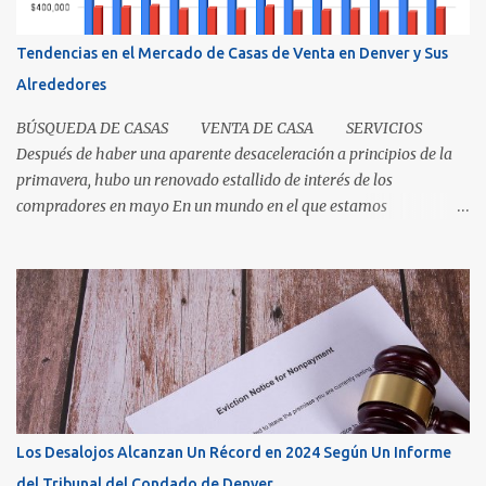
prueba de la transferencia. Investiguemos esto más a fondo: ¿Qué
es un título? Permítanos comenzar relatando que "el título" es un
Tendencias en el Mercado de Casas de Venta en Denver y Sus
concepto, no un documento...
Alrededores
BÚSQUEDA DE CASAS VENTA DE CASA SERVICIOS
Después de haber una aparente desaceleración a principios de la
primavera, hubo un renovado estallido de interés de los
compradores en mayo En un mundo en el que estamos
condicionados a la comodidad y que todo sea de inmediato, el
sector inmobiliario nos recuerda que algunas cosas aún llevan
tiempo. El mercado de casas en Denver en este momento es una
clase magistral de paciencia. Ya sea que usted sea un comprador
que espera que la casa correcta entre al mercado o un vendedor
que espera la mejor oferta, las condiciones de hoy recompensan a
aquellos que pueden pausar, planificar y mantenerse
comprometidos. La paciencia se vuelve aún más importante a
medida que aumenta el inventario. En mayo, los nuevos listados, o
Los Desalojos Alcanzan Un Récord en 2024 Según Un Informe
los que ingresaron al mercado durante el mes, aumentaron un 5.3
del Tribunal del Condado de Denver