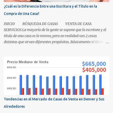
¿Cuál es la Diferencia Entre una Escritura y el Título en la
Compra de Una Casa?
INICIO BÚSQUEDA DE CASAS VENTA DE CASA
SERVICIOS La mayoría de la gente se supone que la escritura y el
título de una casa es lo mismo, pero en realidad son 2 cosas
distintas que sirven diferentes propósitos. Básicamente el título
significa propiedad y la escritura es evidencia de la transferencia
de una casa. Es como cuando su madre empacó su lonchera para la
escuela primaria y ella escribió su nombre en la caja, lo cual
representaba el "título" de la caja porque muestra la propiedad.
Los recibos de la caja y el contenido que recibió su mamá cuando
los compró demuestra que la propiedad fue transferida de la(s)
tienda(s) a tu madre, al igual que una escritura. El recibo es su
prueba de la transferencia. Investiguemos esto más a fondo: ¿Qué
es un título? Permítanos comenzar relatando que "el título" es un
Tendencias en el Mercado de Casas de Venta en Denver y Sus
concepto, no un documento...
Alrededores