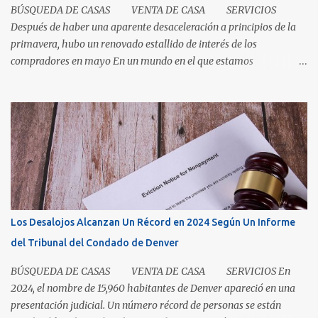
BÚSQUEDA DE CASAS VENTA DE CASA SERVICIOS
Después de haber una aparente desaceleración a principios de la
primavera, hubo un renovado estallido de interés de los
compradores en mayo En un mundo en el que estamos
condicionados a la comodidad y que todo sea de inmediato, el
sector inmobiliario nos recuerda que algunas cosas aún llevan
tiempo. El mercado de casas en Denver en este momento es una
clase magistral de paciencia. Ya sea que usted sea un comprador
que espera que la casa correcta entre al mercado o un vendedor
que espera la mejor oferta, las condiciones de hoy recompensan a
aquellos que pueden pausar, planificar y mantenerse
comprometidos. La paciencia se vuelve aún más importante a
medida que aumenta el inventario. En mayo, los nuevos listados, o
Los Desalojos Alcanzan Un Récord en 2024 Según Un Informe
los que ingresaron al mercado durante el mes, aumentaron un 5.3
del Tribunal del Condado de Denver
por ciento para las casas unifamiliares y un 2.8 por ciento pa...
BÚSQUEDA DE CASAS VENTA DE CASA SERVICIOS En
2024, el nombre de 15,960 habitantes de Denver apareció en una
presentación judicial. Un número récord de personas se están