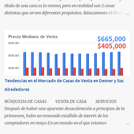
título de una casa es lo mismo, pero en realidad son 2 cosas
distintas que sirven diferentes propósitos. Básicamente el título
significa propiedad y la escritura es evidencia de la transferencia
de una casa. Es como cuando su madre empacó su lonchera para la
escuela primaria y ella escribió su nombre en la caja, lo cual
representaba el "título" de la caja porque muestra la propiedad.
Los recibos de la caja y el contenido que recibió su mamá cuando
los compró demuestra que la propiedad fue transferida de la(s)
tienda(s) a tu madre, al igual que una escritura. El recibo es su
prueba de la transferencia. Investiguemos esto más a fondo: ¿Qué
es un título? Permítanos comenzar relatando que "el título" es un
Tendencias en el Mercado de Casas de Venta en Denver y Sus
concepto, no un documento...
Alrededores
BÚSQUEDA DE CASAS VENTA DE CASA SERVICIOS
Después de haber una aparente desaceleración a principios de la
primavera, hubo un renovado estallido de interés de los
compradores en mayo En un mundo en el que estamos
condicionados a la comodidad y que todo sea de inmediato, el