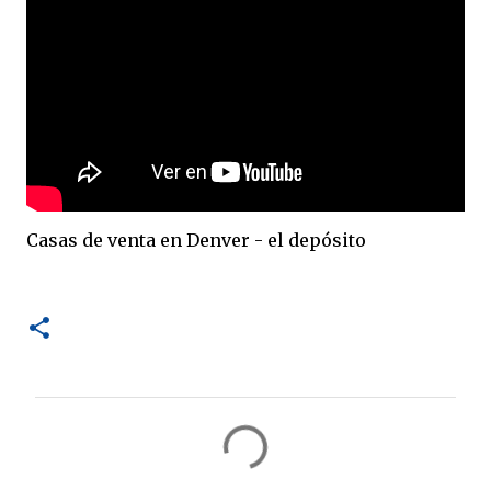
Casas de venta en Denver - el depósito
C
o