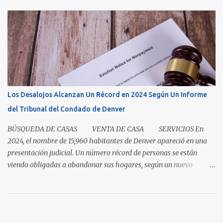
sector inmobiliario nos recuerda que algunas cosas aún llevan
tiempo. El mercado de casas en Denver en este momento es una
clase magistral de paciencia. Ya sea que usted sea un comprador
que espera que la casa correcta entre al mercado o un vendedor
que espera la mejor oferta, las condiciones de hoy recompensan a
aquellos que pueden pausar, planificar y mantenerse
comprometidos. La paciencia se vuelve aún más importante a
medida que aumenta el inventario. En mayo, los nuevos listados, o
Los Desalojos Alcanzan Un Récord en 2024 Según Un Informe
los que ingresaron al mercado durante el mes, aumentaron un 5.3
del Tribunal del Condado de Denver
por ciento para las casas unifamiliares y un 2.8 por ciento pa...
BÚSQUEDA DE CASAS VENTA DE CASA SERVICIOS En
2024, el nombre de 15,960 habitantes de Denver apareció en una
presentación judicial. Un número récord de personas se están
viendo obligadas a abandonar sus hogares, según un nuevo
informe del Tribunal del Condado de Denver. Esto levanta la
cuestión sobre si la renta en Denver es demasiada alta o si los
salarios son demasiado bajos. Es una pregunta simple con una
respuesta aparentemente complicada. "También necesitamos