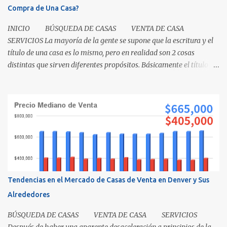
Compra de Una Casa?
INICIO BÚSQUEDA DE CASAS VENTA DE CASA
SERVICIOS La mayoría de la gente se supone que la escritura y el
título de una casa es lo mismo, pero en realidad son 2 cosas
distintas que sirven diferentes propósitos. Básicamente el título
significa propiedad y la escritura es evidencia de la transferencia
de una casa. Es como cuando su madre empacó su lonchera para la
escuela primaria y ella escribió su nombre en la caja, lo cual
representaba el "título" de la caja porque muestra la propiedad.
Los recibos de la caja y el contenido que recibió su mamá cuando
los compró demuestra que la propiedad fue transferida de la(s)
tienda(s) a tu madre, al igual que una escritura. El recibo es su
prueba de la transferencia. Investiguemos esto más a fondo: ¿Qué
es un título? Permítanos comenzar relatando que "el título" es un
Tendencias en el Mercado de Casas de Venta en Denver y Sus
concepto, no un documento...
Alrededores
BÚSQUEDA DE CASAS VENTA DE CASA SERVICIOS