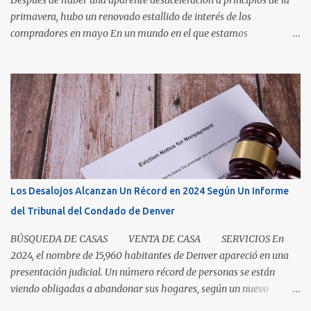
Después de haber una aparente desaceleración a principios de la
primavera, hubo un renovado estallido de interés de los
compradores en mayo En un mundo en el que estamos
condicionados a la comodidad y que todo sea de inmediato, el
sector inmobiliario nos recuerda que algunas cosas aún llevan
tiempo. El mercado de casas en Denver en este momento es una
clase magistral de paciencia. Ya sea que usted sea un comprador
que espera que la casa correcta entre al mercado o un vendedor
que espera la mejor oferta, las condiciones de hoy recompensan a
aquellos que pueden pausar, planificar y mantenerse
comprometidos. La paciencia se vuelve aún más importante a
medida que aumenta el inventario. En mayo, los nuevos listados, o
Los Desalojos Alcanzan Un Récord en 2024 Según Un Informe
los que ingresaron al mercado durante el mes, aumentaron un 5.3
del Tribunal del Condado de Denver
por ciento para las casas unifamiliares y un 2.8 por ciento pa...
BÚSQUEDA DE CASAS VENTA DE CASA SERVICIOS En
2024, el nombre de 15,960 habitantes de Denver apareció en una
presentación judicial. Un número récord de personas se están
viendo obligadas a abandonar sus hogares, según un nuevo
informe del Tribunal del Condado de Denver. Esto levanta la