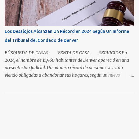
que espera la mejor oferta, las condiciones de hoy recompensan a
aquellos que pueden pausar, planificar y mantenerse
comprometidos. La paciencia se vuelve aún más importante a
medida que aumenta el inventario. En mayo, los nuevos listados, o
Los Desalojos Alcanzan Un Récord en 2024 Según Un Informe
los que ingresaron al mercado durante el mes, aumentaron un 5.3
del Tribunal del Condado de Denver
por ciento para las casas unifamiliares y un 2.8 por ciento pa...
BÚSQUEDA DE CASAS VENTA DE CASA SERVICIOS En
2024, el nombre de 15,960 habitantes de Denver apareció en una
presentación judicial. Un número récord de personas se están
viendo obligadas a abandonar sus hogares, según un nuevo
informe del Tribunal del Condado de Denver. Esto levanta la
cuestión sobre si la renta en Denver es demasiada alta o si los
salarios son demasiado bajos. Es una pregunta simple con una
respuesta aparentemente complicada. "También necesitamos
pensar en oportunidades para ayudar a la gente avanzar y no solo
necesitar esa red de seguridad al final del día", dijo el director del
programa Colorado Housing Connects Patrick Noonan. Muchos
habitantes de Denver están a una emergencia económica de estar