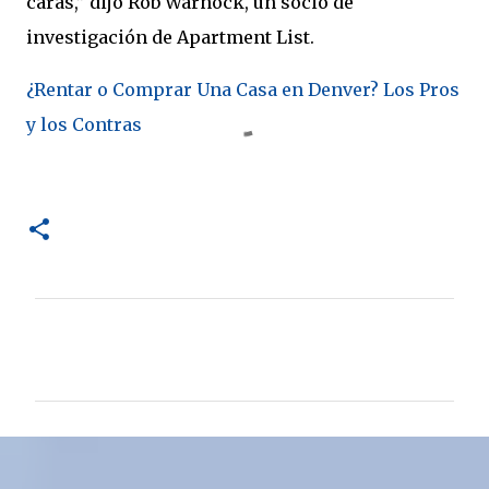
caras,” dijo Rob Warnock, un socio de
investigación de Apartment List.
¿Rentar o Comprar Una Casa en Denver? Los Pros
y los Contras
C
o
m
e
n
t