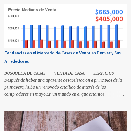
de una casa. Es como cuando su madre empacó su lonchera para la
escuela primaria y ella escribió su nombre en la caja, lo cual
representaba el "título" de la caja porque muestra la propiedad.
Los recibos de la caja y el contenido que recibió su mamá cuando
los compró demuestra que la propiedad fue transferida de la(s)
tienda(s) a tu madre, al igual que una escritura. El recibo es su
prueba de la transferencia. Investiguemos esto más a fondo: ¿Qué
es un título? Permítanos comenzar relatando que "el título" es un
Tendencias en el Mercado de Casas de Venta en Denver y Sus
concepto, no un documento...
Alrededores
BÚSQUEDA DE CASAS VENTA DE CASA SERVICIOS
Después de haber una aparente desaceleración a principios de la
primavera, hubo un renovado estallido de interés de los
compradores en mayo En un mundo en el que estamos
condicionados a la comodidad y que todo sea de inmediato, el
sector inmobiliario nos recuerda que algunas cosas aún llevan
tiempo. El mercado de casas en Denver en este momento es una
clase magistral de paciencia. Ya sea que usted sea un comprador
que espera que la casa correcta entre al mercado o un vendedor