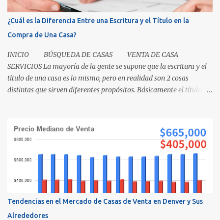
¿Cuál es la Diferencia Entre una Escritura y el Título en la
Compra de Una Casa?
INICIO BÚSQUEDA DE CASAS VENTA DE CASA
SERVICIOS La mayoría de la gente se supone que la escritura y el
título de una casa es lo mismo, pero en realidad son 2 cosas
distintas que sirven diferentes propósitos. Básicamente el título
significa propiedad y la escritura es evidencia de la transferencia
de una casa. Es como cuando su madre empacó su lonchera para la
escuela primaria y ella escribió su nombre en la caja, lo cual
representaba el "título" de la caja porque muestra la propiedad.
Los recibos de la caja y el contenido que recibió su mamá cuando
los compró demuestra que la propiedad fue transferida de la(s)
tienda(s) a tu madre, al igual que una escritura. El recibo es su
prueba de la transferencia. Investiguemos esto más a fondo: ¿Qué
es un título? Permítanos comenzar relatando que "el título" es un
Tendencias en el Mercado de Casas de Venta en Denver y Sus
concepto, no un documento...
Alrededores