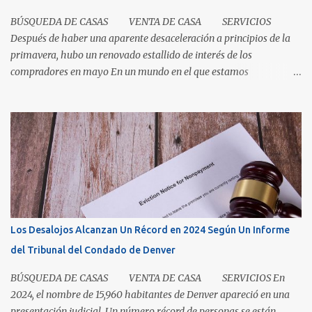
BÚSQUEDA DE CASAS VENTA DE CASA SERVICIOS
Después de haber una aparente desaceleración a principios de la
primavera, hubo un renovado estallido de interés de los
compradores en mayo En un mundo en el que estamos
condicionados a la comodidad y que todo sea de inmediato, el
sector inmobiliario nos recuerda que algunas cosas aún llevan
tiempo. El mercado de casas en Denver en este momento es una
clase magistral de paciencia. Ya sea que usted sea un comprador
que espera que la casa correcta entre al mercado o un vendedor
que espera la mejor oferta, las condiciones de hoy recompensan a
aquellos que pueden pausar, planificar y mantenerse
comprometidos. La paciencia se vuelve aún más importante a
medida que aumenta el inventario. En mayo, los nuevos listados, o
Los Desalojos Alcanzan Un Récord en 2024 Según Un Informe
los que ingresaron al mercado durante el mes, aumentaron un 5.3
del Tribunal del Condado de Denver
por ciento para las casas unifamiliares y un 2.8 por ciento pa...
BÚSQUEDA DE CASAS VENTA DE CASA SERVICIOS En
2024, el nombre de 15,960 habitantes de Denver apareció en una
presentación judicial. Un número récord de personas se están