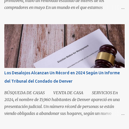
primavera, hubo un renovado estallido de interés de los
compradores en mayo En un mundo en el que estamos
condicionados a la comodidad y que todo sea de inmediato, el
sector inmobiliario nos recuerda que algunas cosas aún llevan
tiempo. El mercado de casas en Denver en este momento es una
clase magistral de paciencia. Ya sea que usted sea un comprador
que espera que la casa correcta entre al mercado o un vendedor
que espera la mejor oferta, las condiciones de hoy recompensan a
aquellos que pueden pausar, planificar y mantenerse
comprometidos. La paciencia se vuelve aún más importante a
medida que aumenta el inventario. En mayo, los nuevos listados, o
Los Desalojos Alcanzan Un Récord en 2024 Según Un Informe
los que ingresaron al mercado durante el mes, aumentaron un 5.3
del Tribunal del Condado de Denver
por ciento para las casas unifamiliares y un 2.8 por ciento pa...
BÚSQUEDA DE CASAS VENTA DE CASA SERVICIOS En
2024, el nombre de 15,960 habitantes de Denver apareció en una
presentación judicial. Un número récord de personas se están
viendo obligadas a abandonar sus hogares, según un nuevo
informe del Tribunal del Condado de Denver. Esto levanta la
cuestión sobre si la renta en Denver es demasiada alta o si los