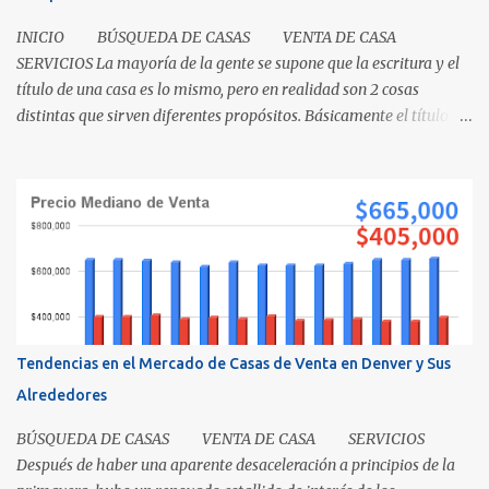
INICIO BÚSQUEDA DE CASAS VENTA DE CASA
SERVICIOS La mayoría de la gente se supone que la escritura y el
título de una casa es lo mismo, pero en realidad son 2 cosas
distintas que sirven diferentes propósitos. Básicamente el título
significa propiedad y la escritura es evidencia de la transferencia
de una casa. Es como cuando su madre empacó su lonchera para la
escuela primaria y ella escribió su nombre en la caja, lo cual
representaba el "título" de la caja porque muestra la propiedad.
Los recibos de la caja y el contenido que recibió su mamá cuando
los compró demuestra que la propiedad fue transferida de la(s)
tienda(s) a tu madre, al igual que una escritura. El recibo es su
prueba de la transferencia. Investiguemos esto más a fondo: ¿Qué
es un título? Permítanos comenzar relatando que "el título" es un
Tendencias en el Mercado de Casas de Venta en Denver y Sus
concepto, no un documento...
Alrededores
BÚSQUEDA DE CASAS VENTA DE CASA SERVICIOS
Después de haber una aparente desaceleración a principios de la