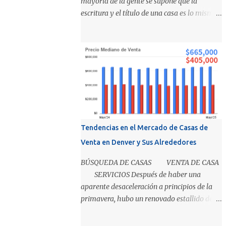
mayoría de la gente se supone que la
escritura y el título de una casa es lo mismo,
pero en realidad son 2 cosas distintas que
sirven diferentes propósitos. Básicamente el
título significa propiedad y la escritura es
evidencia de la transferencia de una casa. Es
como cuando su madre empacó su lonchera
para la escuela primaria y ella escribió su
nombre en la caja, lo cual representaba el
"título" de la caja porque muestra la
propiedad. Los recibos de la caja y el
Tendencias en el Mercado de Casas de
contenido que recibió su mamá cuando los
Venta en Denver y Sus Alrededores
compró demuestra que la propiedad fue
transferida de la(s) tienda(s) a tu madre, al
BÚSQUEDA DE CASAS VENTA DE CASA
igual que una escritura. El recibo es su
SERVICIOS Después de haber una
prueba de la transferencia. Investiguemos
aparente desaceleración a principios de la
esto más a fondo: ¿Qué es un título?
primavera, hubo un renovado estallido de
Permítanos comenzar relatando que "el
interés de los compradores en mayo En un
título" es un concepto, no un documento...
mundo en el que estamos condicionados a la