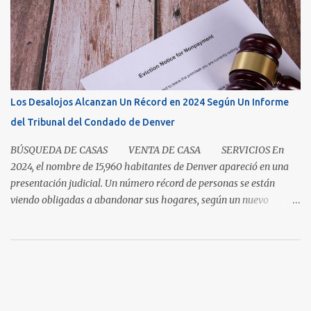
clase magistral de paciencia. Ya sea que usted sea un comprador
que espera que la casa correcta entre al mercado o un vendedor
que espera la mejor oferta, las condiciones de hoy recompensan a
aquellos que pueden pausar, planificar y mantenerse
comprometidos. La paciencia se vuelve aún más importante a
medida que aumenta el inventario. En mayo, los nuevos listados, o
Los Desalojos Alcanzan Un Récord en 2024 Según Un Informe
los que ingresaron al mercado durante el mes, aumentaron un 5.3
del Tribunal del Condado de Denver
por ciento para las casas unifamiliares y un 2.8 por ciento pa...
BÚSQUEDA DE CASAS VENTA DE CASA SERVICIOS En
2024, el nombre de 15,960 habitantes de Denver apareció en una
presentación judicial. Un número récord de personas se están
viendo obligadas a abandonar sus hogares, según un nuevo
informe del Tribunal del Condado de Denver. Esto levanta la
cuestión sobre si la renta en Denver es demasiada alta o si los
salarios son demasiado bajos. Es una pregunta simple con una
respuesta aparentemente complicada. "También necesitamos
pensar en oportunidades para ayudar a la gente avanzar y no solo
necesitar esa red de seguridad al final del día", dijo el director del