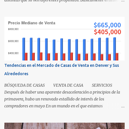
distintas que sirven diferentes propósitos. Básicamente el título
significa propiedad y la escritura es evidencia de la transferencia
de una casa. Es como cuando su madre empacó su lonchera para la
escuela primaria y ella escribió su nombre en la caja, lo cual
representaba el "título" de la caja porque muestra la propiedad.
Los recibos de la caja y el contenido que recibió su mamá cuando
los compró demuestra que la propiedad fue transferida de la(s)
tienda(s) a tu madre, al igual que una escritura. El recibo es su
prueba de la transferencia. Investiguemos esto más a fondo: ¿Qué
es un título? Permítanos comenzar relatando que "el título" es un
Tendencias en el Mercado de Casas de Venta en Denver y Sus
concepto, no un documento...
Alrededores
BÚSQUEDA DE CASAS VENTA DE CASA SERVICIOS
Después de haber una aparente desaceleración a principios de la
primavera, hubo un renovado estallido de interés de los
compradores en mayo En un mundo en el que estamos
condicionados a la comodidad y que todo sea de inmediato, el
sector inmobiliario nos recuerda que algunas cosas aún llevan
tiempo. El mercado de casas en Denver en este momento es una