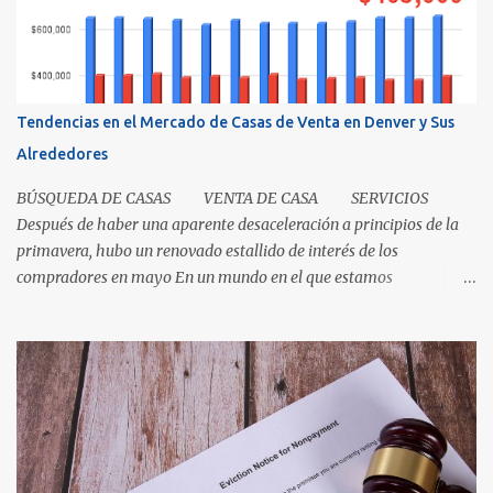
Los recibos de la caja y el contenido que recibió su mamá cuando
los compró demuestra que la propiedad fue transferida de la(s)
tienda(s) a tu madre, al igual que una escritura. El recibo es su
prueba de la transferencia. Investiguemos esto más a fondo: ¿Qué
es un título? Permítanos comenzar relatando que "el título" es un
Tendencias en el Mercado de Casas de Venta en Denver y Sus
concepto, no un documento...
Alrededores
BÚSQUEDA DE CASAS VENTA DE CASA SERVICIOS
Después de haber una aparente desaceleración a principios de la
primavera, hubo un renovado estallido de interés de los
compradores en mayo En un mundo en el que estamos
condicionados a la comodidad y que todo sea de inmediato, el
sector inmobiliario nos recuerda que algunas cosas aún llevan
tiempo. El mercado de casas en Denver en este momento es una
clase magistral de paciencia. Ya sea que usted sea un comprador
que espera que la casa correcta entre al mercado o un vendedor
que espera la mejor oferta, las condiciones de hoy recompensan a
aquellos que pueden pausar, planificar y mantenerse
comprometidos. La paciencia se vuelve aún más importante a