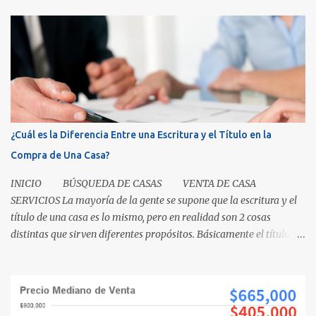
i
o
s
¿Cuál es la Diferencia Entre una Escritura y el Título en la
Compra de Una Casa?
INICIO BÚSQUEDA DE CASAS VENTA DE CASA
SERVICIOS La mayoría de la gente se supone que la escritura y el
título de una casa es lo mismo, pero en realidad son 2 cosas
distintas que sirven diferentes propósitos. Básicamente el título
significa propiedad y la escritura es evidencia de la transferencia
de una casa. Es como cuando su madre empacó su lonchera para la
escuela primaria y ella escribió su nombre en la caja, lo cual
representaba el "título" de la caja porque muestra la propiedad.