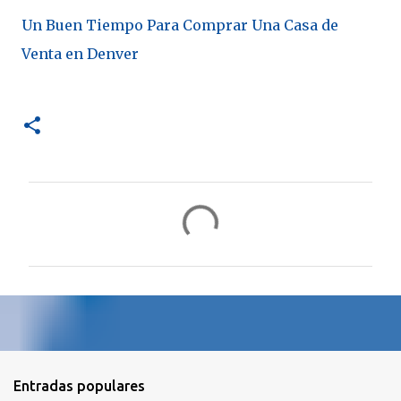
Un Buen Tiempo Para Comprar Una Casa de
Venta en Denver
C
o
m
e
n
t
a
r
Entradas populares