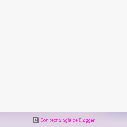
programa Colorado Housing Connects Patrick Noonan. Muchos
habitantes de Denver están a una emergencia económica de estar
atrasados en la renta según el. "La buena noticia es que los
alquileres están comenzando a desacelerarse y hasta a disminuir,"
dijo Noonan. "Lo difícil es que los...
Con tecnología de Blogger