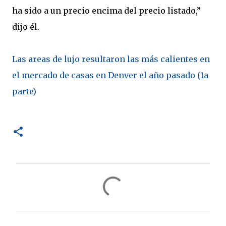
ha sido a un precio encima del precio listado,”
dijo él.
Las areas de lujo resultaron las más calientes en
el mercado de casas en Denver el año pasado (1a
parte)
C
o
m
e