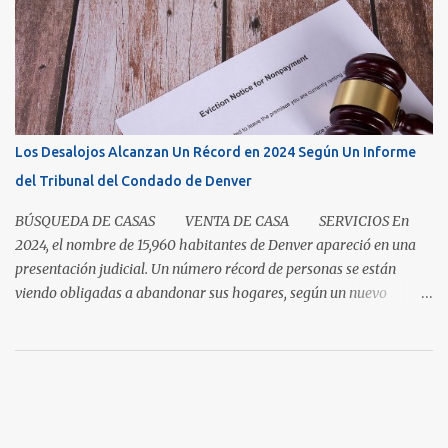
clase magistral de paciencia. Ya sea que usted sea un comprador
que espera que la casa correcta entre al mercado o un vendedor
que espera la mejor oferta, las condiciones de hoy recompensan a
aquellos que pueden pausar, planificar y mantenerse
comprometidos. La paciencia se vuelve aún más importante a
medida que aumenta el inventario. En mayo, los nuevos listados, o
Los Desalojos Alcanzan Un Récord en 2024 Según Un Informe
los que ingresaron al mercado durante el mes, aumentaron un 5.3
del Tribunal del Condado de Denver
por ciento para las casas unifamiliares y un 2.8 por ciento pa...
BÚSQUEDA DE CASAS VENTA DE CASA SERVICIOS En
2024, el nombre de 15,960 habitantes de Denver apareció en una
presentación judicial. Un número récord de personas se están
viendo obligadas a abandonar sus hogares, según un nuevo
informe del Tribunal del Condado de Denver. Esto levanta la
cuestión sobre si la renta en Denver es demasiada alta o si los
salarios son demasiado bajos. Es una pregunta simple con una
respuesta aparentemente complicada. "También necesitamos
pensar en oportunidades para ayudar a la gente avanzar y no solo
necesitar esa red de seguridad al final del día", dijo el director del