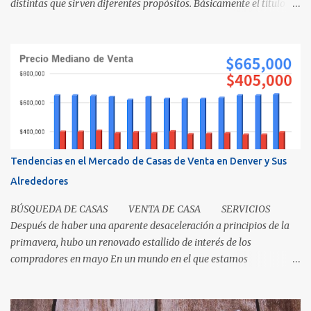
distintas que sirven diferentes propósitos. Básicamente el título
significa propiedad y la escritura es evidencia de la transferencia
de una casa. Es como cuando su madre empacó su lonchera para la
escuela primaria y ella escribió su nombre en la caja, lo cual
representaba el "título" de la caja porque muestra la propiedad.
Los recibos de la caja y el contenido que recibió su mamá cuando
los compró demuestra que la propiedad fue transferida de la(s)
tienda(s) a tu madre, al igual que una escritura. El recibo es su
prueba de la transferencia. Investiguemos esto más a fondo: ¿Qué
es un título? Permítanos comenzar relatando que "el título" es un
Tendencias en el Mercado de Casas de Venta en Denver y Sus
concepto, no un documento...
Alrededores
BÚSQUEDA DE CASAS VENTA DE CASA SERVICIOS
Después de haber una aparente desaceleración a principios de la
primavera, hubo un renovado estallido de interés de los
compradores en mayo En un mundo en el que estamos
condicionados a la comodidad y que todo sea de inmediato, el
sector inmobiliario nos recuerda que algunas cosas aún llevan
tiempo. El mercado de casas en Denver en este momento es una