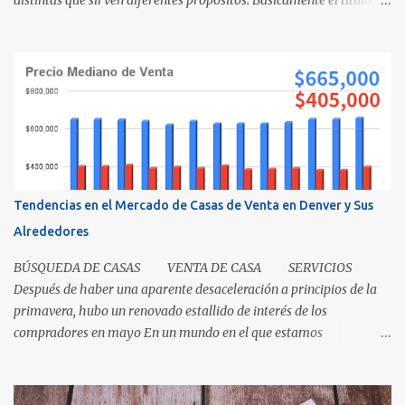
significa propiedad y la escritura es evidencia de la transferencia
de una casa. Es como cuando su madre empacó su lonchera para la
escuela primaria y ella escribió su nombre en la caja, lo cual
representaba el "título" de la caja porque muestra la propiedad.
Los recibos de la caja y el contenido que recibió su mamá cuando
los compró demuestra que la propiedad fue transferida de la(s)
tienda(s) a tu madre, al igual que una escritura. El recibo es su
prueba de la transferencia. Investiguemos esto más a fondo: ¿Qué
es un título? Permítanos comenzar relatando que "el título" es un
Tendencias en el Mercado de Casas de Venta en Denver y Sus
concepto, no un documento...
Alrededores
BÚSQUEDA DE CASAS VENTA DE CASA SERVICIOS
Después de haber una aparente desaceleración a principios de la
primavera, hubo un renovado estallido de interés de los
compradores en mayo En un mundo en el que estamos
condicionados a la comodidad y que todo sea de inmediato, el
sector inmobiliario nos recuerda que algunas cosas aún llevan
tiempo. El mercado de casas en Denver en este momento es una