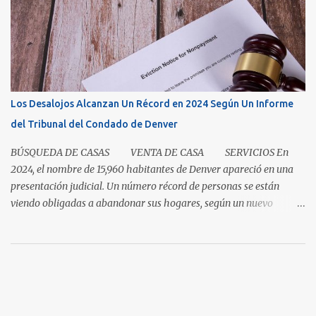
clase magistral de paciencia. Ya sea que usted sea un comprador
que espera que la casa correcta entre al mercado o un vendedor
que espera la mejor oferta, las condiciones de hoy recompensan a
aquellos que pueden pausar, planificar y mantenerse
comprometidos. La paciencia se vuelve aún más importante a
medida que aumenta el inventario. En mayo, los nuevos listados, o
Los Desalojos Alcanzan Un Récord en 2024 Según Un Informe
los que ingresaron al mercado durante el mes, aumentaron un 5.3
del Tribunal del Condado de Denver
por ciento para las casas unifamiliares y un 2.8 por ciento pa...
BÚSQUEDA DE CASAS VENTA DE CASA SERVICIOS En
2024, el nombre de 15,960 habitantes de Denver apareció en una
presentación judicial. Un número récord de personas se están
viendo obligadas a abandonar sus hogares, según un nuevo
informe del Tribunal del Condado de Denver. Esto levanta la
cuestión sobre si la renta en Denver es demasiada alta o si los
salarios son demasiado bajos. Es una pregunta simple con una
respuesta aparentemente complicada. "También necesitamos
pensar en oportunidades para ayudar a la gente avanzar y no solo
necesitar esa red de seguridad al final del día", dijo el director del