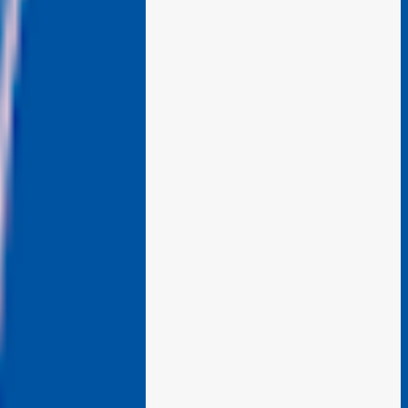
renta en Denver es demasiada alta o si los
salarios son demasiado bajos. Es una
pregunta simple con una respuesta
aparentemente complicada. "También
necesitamos pensar en oportunidades para
ayudar a la gente avanzar y no solo
necesitar esa red de seguridad al final del
día", dijo el director del programa Colorado
Housing Connects Patrick Noonan. Muchos
habitantes de Denver están a una
emergencia económica de estar atrasados en
la renta según el. "La buena noticia es que
los alquileres están comenzando a
desacelerarse y hasta a disminuir," dijo
Noonan. "Lo difícil es que los...