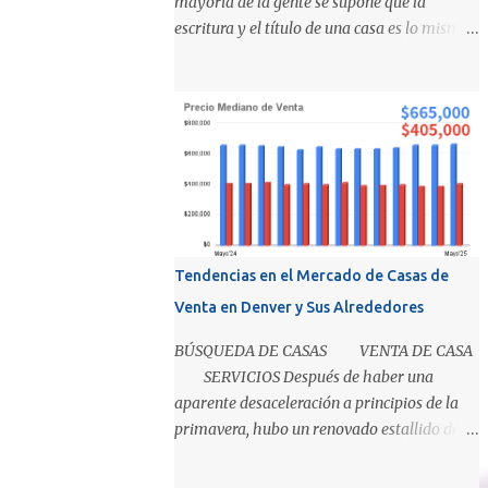
mayoría de la gente se supone que la
escritura y el título de una casa es lo mismo,
pero en realidad son 2 cosas distintas que
sirven diferentes propósitos. Básicamente el
título significa propiedad y la escritura es
evidencia de la transferencia de una casa. Es
como cuando su madre empacó su lonchera
para la escuela primaria y ella escribió su
nombre en la caja, lo cual representaba el
"título" de la caja porque muestra la
propiedad. Los recibos de la caja y el
Tendencias en el Mercado de Casas de
contenido que recibió su mamá cuando los
Venta en Denver y Sus Alrededores
compró demuestra que la propiedad fue
transferida de la(s) tienda(s) a tu madre, al
BÚSQUEDA DE CASAS VENTA DE CASA
igual que una escritura. El recibo es su
SERVICIOS Después de haber una
prueba de la transferencia. Investiguemos
aparente desaceleración a principios de la
esto más a fondo: ¿Qué es un título?
primavera, hubo un renovado estallido de
Permítanos comenzar relatando que "el
interés de los compradores en mayo En un
título" es un concepto, no un documento...
mundo en el que estamos condicionados a la