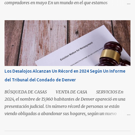
compradores en mayo En un mundo en el que estamos
condicionados a la comodidad y que todo sea de inmediato, el
sector inmobiliario nos recuerda que algunas cosas aún llevan
tiempo. El mercado de casas en Denver en este momento es una
clase magistral de paciencia. Ya sea que usted sea un comprador
que espera que la casa correcta entre al mercado o un vendedor
que espera la mejor oferta, las condiciones de hoy recompensan a
aquellos que pueden pausar, planificar y mantenerse
comprometidos. La paciencia se vuelve aún más importante a
medida que aumenta el inventario. En mayo, los nuevos listados, o
Los Desalojos Alcanzan Un Récord en 2024 Según Un Informe
los que ingresaron al mercado durante el mes, aumentaron un 5.3
del Tribunal del Condado de Denver
por ciento para las casas unifamiliares y un 2.8 por ciento pa...
BÚSQUEDA DE CASAS VENTA DE CASA SERVICIOS En
2024, el nombre de 15,960 habitantes de Denver apareció en una
presentación judicial. Un número récord de personas se están
viendo obligadas a abandonar sus hogares, según un nuevo
informe del Tribunal del Condado de Denver. Esto levanta la
cuestión sobre si la renta en Denver es demasiada alta o si los