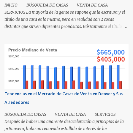
INICIO BÚSQUEDA DE CASAS VENTA DE CASA
SERVICIOS La mayoría de la gente se supone que la escritura y el
título de una casa es lo mismo, pero en realidad son 2 cosas
distintas que sirven diferentes propósitos. Básicamente el título
significa propiedad y la escritura es evidencia de la transferencia
de una casa. Es como cuando su madre empacó su lonchera para la
escuela primaria y ella escribió su nombre en la caja, lo cual
representaba el "título" de la caja porque muestra la propiedad.
Los recibos de la caja y el contenido que recibió su mamá cuando
los compró demuestra que la propiedad fue transferida de la(s)
tienda(s) a tu madre, al igual que una escritura. El recibo es su
prueba de la transferencia. Investiguemos esto más a fondo: ¿Qué
es un título? Permítanos comenzar relatando que "el título" es un
Tendencias en el Mercado de Casas de Venta en Denver y Sus
concepto, no un documento...
Alrededores
BÚSQUEDA DE CASAS VENTA DE CASA SERVICIOS
Después de haber una aparente desaceleración a principios de la
primavera, hubo un renovado estallido de interés de los