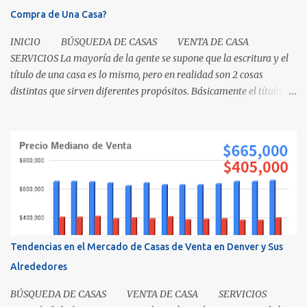
Compra de Una Casa?
INICIO BÚSQUEDA DE CASAS VENTA DE CASA
SERVICIOS La mayoría de la gente se supone que la escritura y el
título de una casa es lo mismo, pero en realidad son 2 cosas
distintas que sirven diferentes propósitos. Básicamente el título
significa propiedad y la escritura es evidencia de la transferencia
de una casa. Es como cuando su madre empacó su lonchera para la
escuela primaria y ella escribió su nombre en la caja, lo cual
representaba el "título" de la caja porque muestra la propiedad.
Los recibos de la caja y el contenido que recibió su mamá cuando
los compró demuestra que la propiedad fue transferida de la(s)
tienda(s) a tu madre, al igual que una escritura. El recibo es su
prueba de la transferencia. Investiguemos esto más a fondo: ¿Qué
es un título? Permítanos comenzar relatando que "el título" es un
Tendencias en el Mercado de Casas de Venta en Denver y Sus
concepto, no un documento...
Alrededores
BÚSQUEDA DE CASAS VENTA DE CASA SERVICIOS