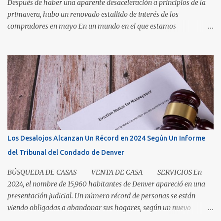
Después de haber una aparente desaceleración a principios de la
primavera, hubo un renovado estallido de interés de los
compradores en mayo En un mundo en el que estamos
condicionados a la comodidad y que todo sea de inmediato, el
sector inmobiliario nos recuerda que algunas cosas aún llevan
tiempo. El mercado de casas en Denver en este momento es una
clase magistral de paciencia. Ya sea que usted sea un comprador
que espera que la casa correcta entre al mercado o un vendedor
que espera la mejor oferta, las condiciones de hoy recompensan a
aquellos que pueden pausar, planificar y mantenerse
comprometidos. La paciencia se vuelve aún más importante a
medida que aumenta el inventario. En mayo, los nuevos listados, o
Los Desalojos Alcanzan Un Récord en 2024 Según Un Informe
los que ingresaron al mercado durante el mes, aumentaron un 5.3
del Tribunal del Condado de Denver
por ciento para las casas unifamiliares y un 2.8 por ciento pa...
BÚSQUEDA DE CASAS VENTA DE CASA SERVICIOS En
2024, el nombre de 15,960 habitantes de Denver apareció en una
presentación judicial. Un número récord de personas se están
viendo obligadas a abandonar sus hogares, según un nuevo
informe del Tribunal del Condado de Denver. Esto levanta la