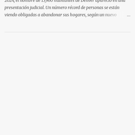
2024, el nombre de 15,960 habitantes de Denver apareció en una
presentación judicial. Un número récord de personas se están
viendo obligadas a abandonar sus hogares, según un nuevo
informe del Tribunal del Condado de Denver. Esto levanta la
cuestión sobre si la renta en Denver es demasiada alta o si los
salarios son demasiado bajos. Es una pregunta simple con una
respuesta aparentemente complicada. "También necesitamos
pensar en oportunidades para ayudar a la gente avanzar y no solo
necesitar esa red de seguridad al final del día", dijo el director del
programa Colorado Housing Connects Patrick Noonan. Muchos
habitantes de Denver están a una emergencia económica de estar
atrasados en la renta según el. "La buena noticia es que los
alquileres están comenzando a desacelerarse y hasta a disminuir,"
dijo Noonan. "Lo difícil es que los...