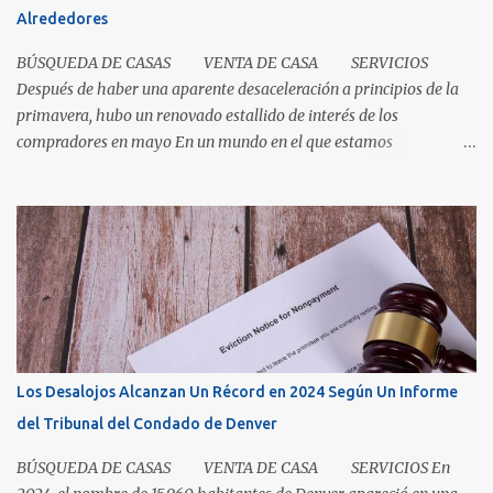
concepto, no un documento...
Alrededores
BÚSQUEDA DE CASAS VENTA DE CASA SERVICIOS
Después de haber una aparente desaceleración a principios de la
primavera, hubo un renovado estallido de interés de los
compradores en mayo En un mundo en el que estamos
condicionados a la comodidad y que todo sea de inmediato, el
sector inmobiliario nos recuerda que algunas cosas aún llevan
tiempo. El mercado de casas en Denver en este momento es una
clase magistral de paciencia. Ya sea que usted sea un comprador
que espera que la casa correcta entre al mercado o un vendedor
que espera la mejor oferta, las condiciones de hoy recompensan a
aquellos que pueden pausar, planificar y mantenerse
comprometidos. La paciencia se vuelve aún más importante a
medida que aumenta el inventario. En mayo, los nuevos listados, o
Los Desalojos Alcanzan Un Récord en 2024 Según Un Informe
los que ingresaron al mercado durante el mes, aumentaron un 5.3
del Tribunal del Condado de Denver
por ciento para las casas unifamiliares y un 2.8 por ciento pa...
BÚSQUEDA DE CASAS VENTA DE CASA SERVICIOS En