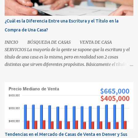
¿Cuál es la Diferencia Entre una Escritura y el Título en la
Compra de Una Casa?
INICIO BÚSQUEDA DE CASAS VENTA DE CASA
SERVICIOS La mayoría de la gente se supone que la escritura y el
título de una casa es lo mismo, pero en realidad son 2 cosas
distintas que sirven diferentes propósitos. Básicamente el título
significa propiedad y la escritura es evidencia de la transferencia
de una casa. Es como cuando su madre empacó su lonchera para la
escuela primaria y ella escribió su nombre en la caja, lo cual
representaba el "título" de la caja porque muestra la propiedad.
Los recibos de la caja y el contenido que recibió su mamá cuando
los compró demuestra que la propiedad fue transferida de la(s)
tienda(s) a tu madre, al igual que una escritura. El recibo es su
prueba de la transferencia. Investiguemos esto más a fondo: ¿Qué
es un título? Permítanos comenzar relatando que "el título" es un
Tendencias en el Mercado de Casas de Venta en Denver y Sus