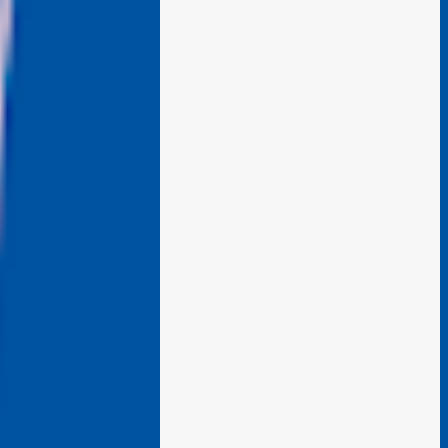
renta en Denver es demasiada alta o si los
salarios son demasiado bajos. Es una
pregunta simple con una respuesta
aparentemente complicada. "También
necesitamos pensar en oportunidades para
ayudar a la gente avanzar y no solo
necesitar esa red de seguridad al final del
día", dijo el director del programa Colorado
Housing Connects Patrick Noonan. Muchos
habitantes de Denver están a una
emergencia económica de estar atrasados en
la renta según el. "La buena noticia es que
los alquileres están comenzando a
desacelerarse y hasta a disminuir," dijo
Noonan. "Lo difícil es que los...