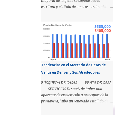
mayoría de la gente se supone que la
escritura y el título de una casa es lo mismo,
pero en realidad son 2 cosas distintas que
sirven diferentes propósitos. Básicamente el
título significa propiedad y la escritura es
evidencia de la transferencia de una casa. Es
como cuando su madre empacó su lonchera
para la escuela primaria y ella escribió su
nombre en la caja, lo cual representaba el
"título" de la caja porque muestra la
propiedad. Los recibos de la caja y el
Tendencias en el Mercado de Casas de
contenido que recibió su mamá cuando los
Venta en Denver y Sus Alrededores
compró demuestra que la propiedad fue
transferida de la(s) tienda(s) a tu madre, al
BÚSQUEDA DE CASAS VENTA DE CASA
igual que una escritura. El recibo es su
SERVICIOS Después de haber una
prueba de la transferencia. Investiguemos
aparente desaceleración a principios de la
esto más a fondo: ¿Qué es un título?
primavera, hubo un renovado estallido de
Permítanos comenzar relatando que "el
interés de los compradores en mayo En un
título" es un concepto, no un documento...
mundo en el que estamos condicionados a la