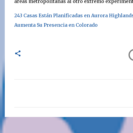
áreas metropolitanas al otro extremo experiment
243 Casas Están Planificadas en Aurora Highland
Aumenta Su Presencia en Colorado
C
o
m
e
n
t