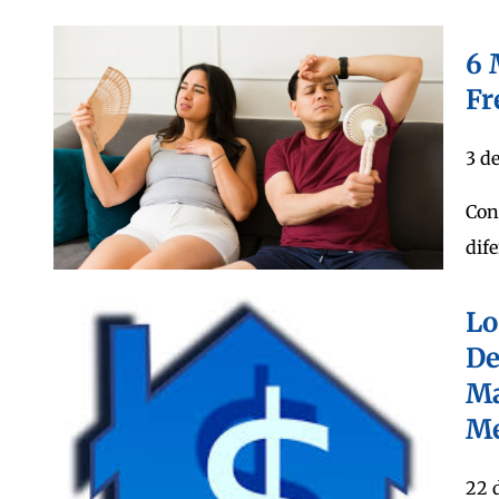
6 
Fr
3 d
Con
dif
Lo
De
Ma
Me
22 