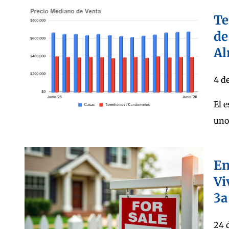
Te
de
Al
4 d
El 
uno
En
Vi
3a
24 