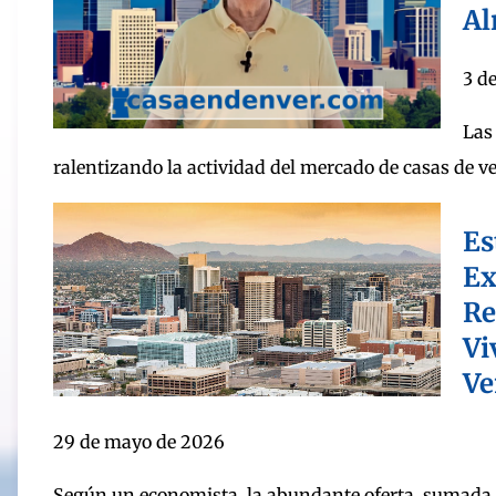
Al
3 d
Las
ralentizando la actividad del mercado de casas de ve
Es
Ex
Re
Vi
Ve
29 de mayo de 2026
Según un economista, la abundante oferta, sumada a