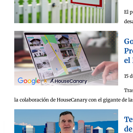
El 
des
Go
Pr
el
15 
Tra
la colaboración de HouseCanary con el gigante de la
Te
de