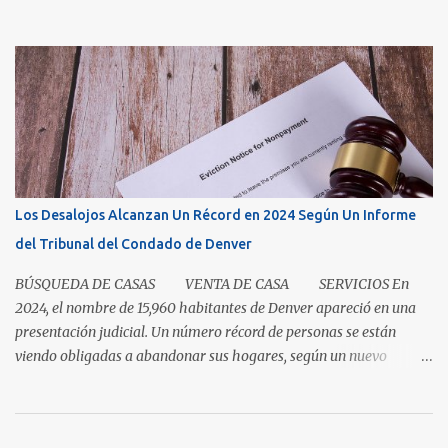
condicionados a la comodidad y que todo sea de inmediato, el
sector inmobiliario nos recuerda que algunas cosas aún llevan
tiempo. El mercado de casas en Denver en este momento es una
clase magistral de paciencia. Ya sea que usted sea un comprador
que espera que la casa correcta entre al mercado o un vendedor
que espera la mejor oferta, las condiciones de hoy recompensan a
aquellos que pueden pausar, planificar y mantenerse
comprometidos. La paciencia se vuelve aún más importante a
medida que aumenta el inventario. En mayo, los nuevos listados, o
Los Desalojos Alcanzan Un Récord en 2024 Según Un Informe
los que ingresaron al mercado durante el mes, aumentaron un 5.3
del Tribunal del Condado de Denver
por ciento para las casas unifamiliares y un 2.8 por ciento pa...
BÚSQUEDA DE CASAS VENTA DE CASA SERVICIOS En
2024, el nombre de 15,960 habitantes de Denver apareció en una
presentación judicial. Un número récord de personas se están
viendo obligadas a abandonar sus hogares, según un nuevo
informe del Tribunal del Condado de Denver. Esto levanta la
cuestión sobre si la renta en Denver es demasiada alta o si los
salarios son demasiado bajos. Es una pregunta simple con una